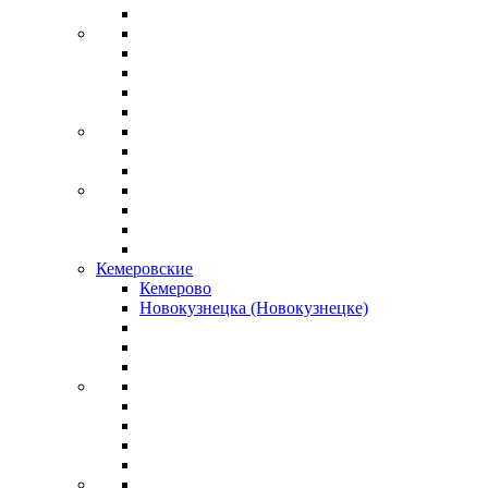
Кемеровские
Кемерово
Новокузнецка (Новокузнецке)