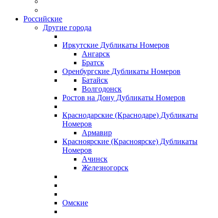
Российские
Другие города
Иркутские Дубликаты Номеров
Ангарск
Братск
Оренбургские Дубликаты Номеров
Батайск
Волгодонск
Ростов на Дону Дубликаты Номеров
Краснодарские (Краснодаре) Дубликаты
Номеров
Армавир
Красноярские (Красноярске) Дубликаты
Номеров
Ачинск
Железногорск
Омские