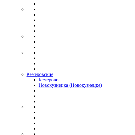
Кемеровские
Кемерово
Новокузнецка (Новокузнецке)