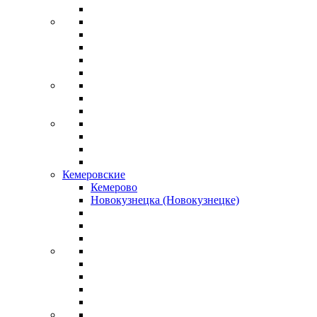
Кемеровские
Кемерово
Новокузнецка (Новокузнецке)