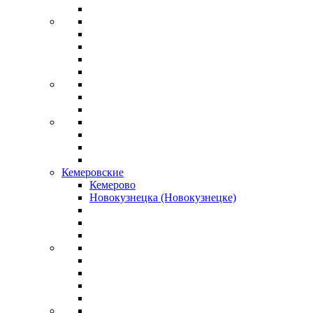
Кемеровские
Кемерово
Новокузнецка (Новокузнецке)