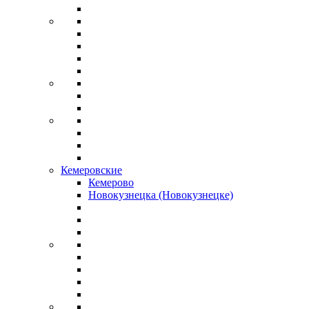
Кемеровские
Кемерово
Новокузнецка (Новокузнецке)