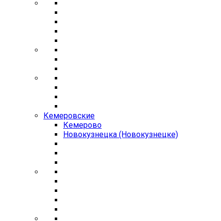
Кемеровские
Кемерово
Новокузнецка (Новокузнецке)