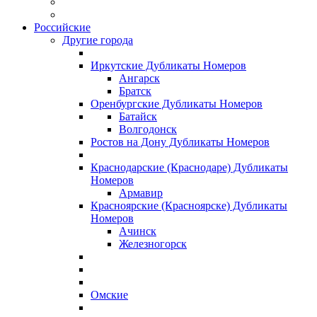
Российские
Другие города
Иркутские Дубликаты Номеров
Ангарск
Братск
Оренбургские Дубликаты Номеров
Батайск
Волгодонск
Ростов на Дону Дубликаты Номеров
Краснодарские (Краснодаре) Дубликаты
Номеров
Армавир
Красноярские (Красноярске) Дубликаты
Номеров
Ачинск
Железногорск
Омские