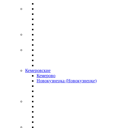
Кемеровские
Кемерово
Новокузнецка (Новокузнецке)