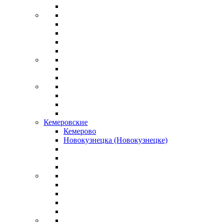
Кемеровские
Кемерово
Новокузнецка (Новокузнецке)