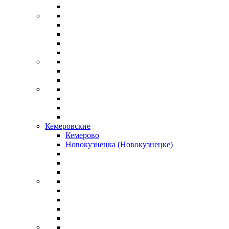
Кемеровские
Кемерово
Новокузнецка (Новокузнецке)