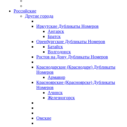
Российские
Другие города
Иркутские Дубликаты Номеров
Ангарск
Братск
Оренбургские Дубликаты Номеров
Батайск
Волгодонск
Ростов на Дону Дубликаты Номеров
Краснодарские (Краснодаре) Дубликаты
Номеров
Армавир
Красноярские (Красноярске) Дубликаты
Номеров
Ачинск
Железногорск
Омские