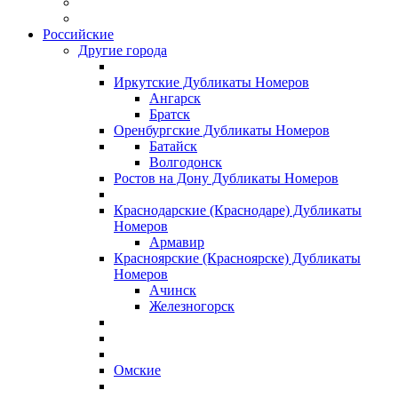
Российские
Другие города
Иркутские Дубликаты Номеров
Ангарск
Братск
Оренбургские Дубликаты Номеров
Батайск
Волгодонск
Ростов на Дону Дубликаты Номеров
Краснодарские (Краснодаре) Дубликаты
Номеров
Армавир
Красноярские (Красноярске) Дубликаты
Номеров
Ачинск
Железногорск
Омские