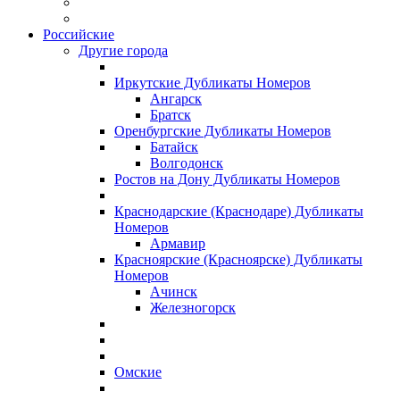
Российские
Другие города
Иркутские Дубликаты Номеров
Ангарск
Братск
Оренбургские Дубликаты Номеров
Батайск
Волгодонск
Ростов на Дону Дубликаты Номеров
Краснодарские (Краснодаре) Дубликаты
Номеров
Армавир
Красноярские (Красноярске) Дубликаты
Номеров
Ачинск
Железногорск
Омские