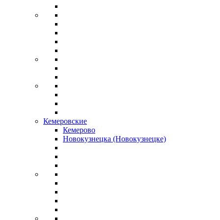
Кемеровские
Кемерово
Новокузнецка (Новокузнецке)