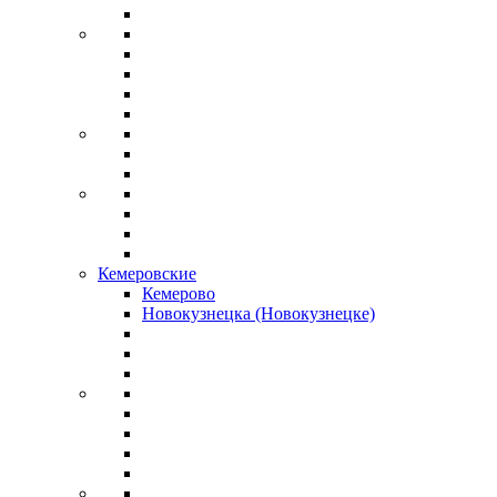
Кемеровские
Кемерово
Новокузнецка (Новокузнецке)