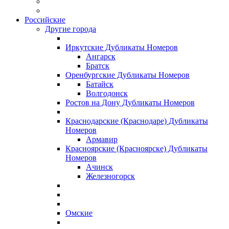
Российские
Другие города
Иркутские Дубликаты Номеров
Ангарск
Братск
Оренбургские Дубликаты Номеров
Батайск
Волгодонск
Ростов на Дону Дубликаты Номеров
Краснодарские (Краснодаре) Дубликаты
Номеров
Армавир
Красноярские (Красноярске) Дубликаты
Номеров
Ачинск
Железногорск
Омские