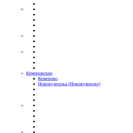
Кемеровские
Кемерово
Новокузнецка (Новокузнецке)