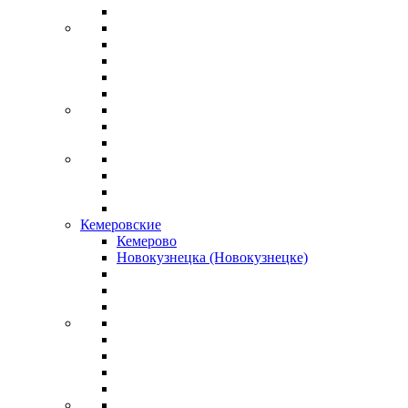
Кемеровские
Кемерово
Новокузнецка (Новокузнецке)