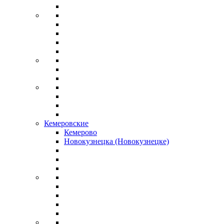
Кемеровские
Кемерово
Новокузнецка (Новокузнецке)