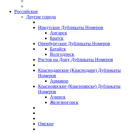
Российские
Другие города
Иркутские Дубликаты Номеров
Ангарск
Братск
Оренбургские Дубликаты Номеров
Батайск
Волгодонск
Ростов на Дону Дубликаты Номеров
Краснодарские (Краснодаре) Дубликаты
Номеров
Армавир
Красноярские (Красноярске) Дубликаты
Номеров
Ачинск
Железногорск
Омские