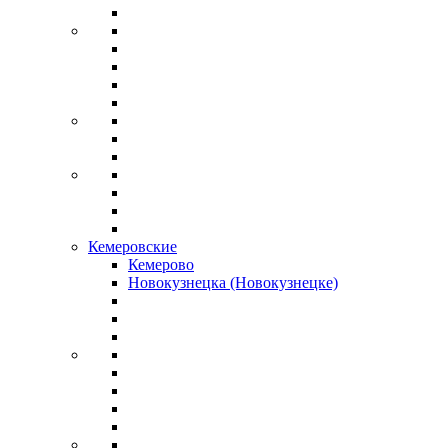
Кемеровские
Кемерово
Новокузнецка (Новокузнецке)