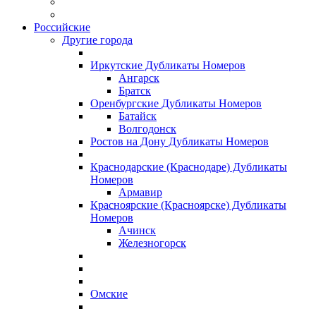
Российские
Другие города
Иркутские Дубликаты Номеров
Ангарск
Братск
Оренбургские Дубликаты Номеров
Батайск
Волгодонск
Ростов на Дону Дубликаты Номеров
Краснодарские (Краснодаре) Дубликаты
Номеров
Армавир
Красноярские (Красноярске) Дубликаты
Номеров
Ачинск
Железногорск
Омские