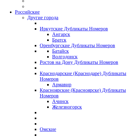
Российские
Другие города
Иркутские Дубликаты Номеров
Ангарск
Братск
Оренбургские Дубликаты Номеров
Батайск
Волгодонск
Ростов на Дону Дубликаты Номеров
Краснодарские (Краснодаре) Дубликаты
Номеров
Армавир
Красноярские (Красноярске) Дубликаты
Номеров
Ачинск
Железногорск
Омские