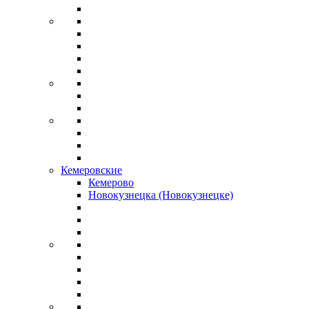
Кемеровские
Кемерово
Новокузнецка (Новокузнецке)