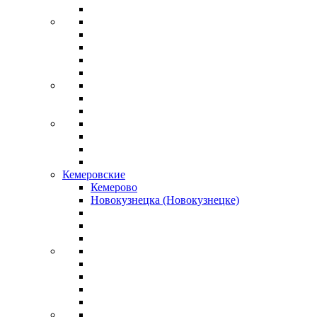
Кемеровские
Кемерово
Новокузнецка (Новокузнецке)