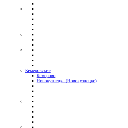
Кемеровские
Кемерово
Новокузнецка (Новокузнецке)