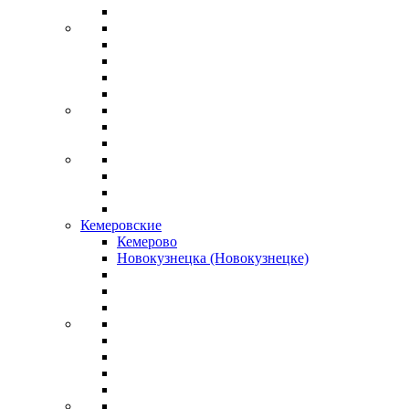
Кемеровские
Кемерово
Новокузнецка (Новокузнецке)