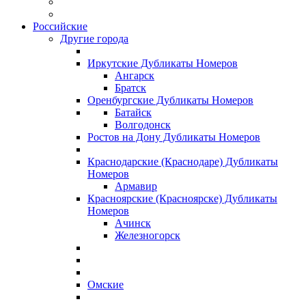
Российские
Другие города
Иркутские Дубликаты Номеров
Ангарск
Братск
Оренбургские Дубликаты Номеров
Батайск
Волгодонск
Ростов на Дону Дубликаты Номеров
Краснодарские (Краснодаре) Дубликаты
Номеров
Армавир
Красноярские (Красноярске) Дубликаты
Номеров
Ачинск
Железногорск
Омские