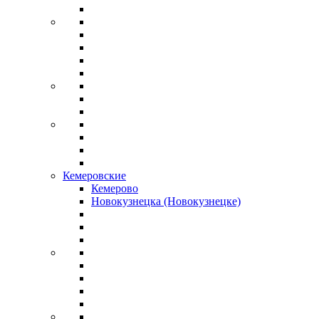
Кемеровские
Кемерово
Новокузнецка (Новокузнецке)