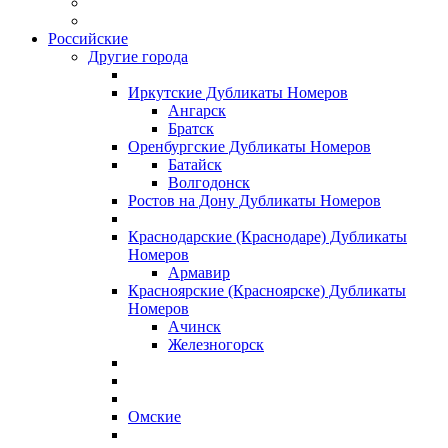
Российские
Другие города
Иркутские Дубликаты Номеров
Ангарск
Братск
Оренбургские Дубликаты Номеров
Батайск
Волгодонск
Ростов на Дону Дубликаты Номеров
Краснодарские (Краснодаре) Дубликаты
Номеров
Армавир
Красноярские (Красноярске) Дубликаты
Номеров
Ачинск
Железногорск
Омские