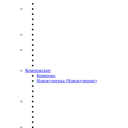
Кемеровские
Кемерово
Новокузнецка (Новокузнецке)