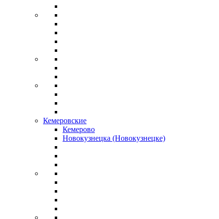
Кемеровские
Кемерово
Новокузнецка (Новокузнецке)