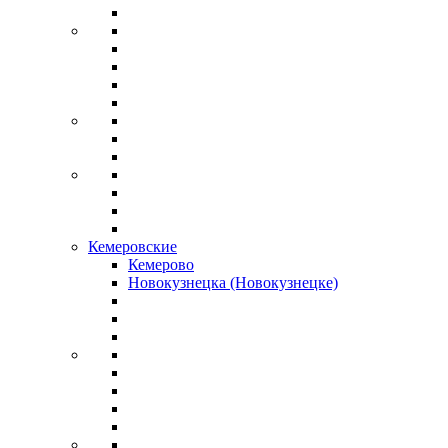
Кемеровские
Кемерово
Новокузнецка (Новокузнецке)