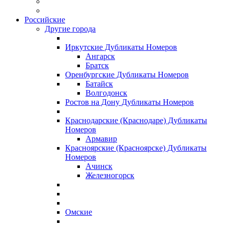
Российские
Другие города
Иркутские Дубликаты Номеров
Ангарск
Братск
Оренбургские Дубликаты Номеров
Батайск
Волгодонск
Ростов на Дону Дубликаты Номеров
Краснодарские (Краснодаре) Дубликаты
Номеров
Армавир
Красноярские (Красноярске) Дубликаты
Номеров
Ачинск
Железногорск
Омские