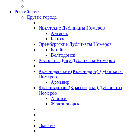
Российские
Другие города
Иркутские Дубликаты Номеров
Ангарск
Братск
Оренбургские Дубликаты Номеров
Батайск
Волгодонск
Ростов на Дону Дубликаты Номеров
Краснодарские (Краснодаре) Дубликаты
Номеров
Армавир
Красноярские (Красноярске) Дубликаты
Номеров
Ачинск
Железногорск
Омские