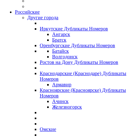
Российские
Другие города
Иркутские Дубликаты Номеров
Ангарск
Братск
Оренбургские Дубликаты Номеров
Батайск
Волгодонск
Ростов на Дону Дубликаты Номеров
Краснодарские (Краснодаре) Дубликаты
Номеров
Армавир
Красноярские (Красноярске) Дубликаты
Номеров
Ачинск
Железногорск
Омские