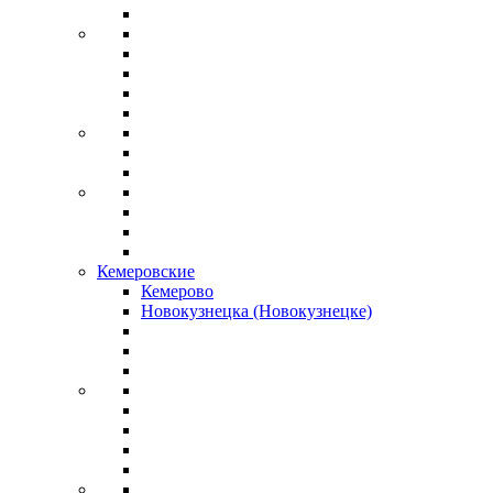
Кемеровские
Кемерово
Новокузнецка (Новокузнецке)