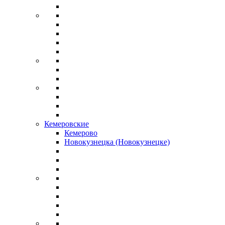
Кемеровские
Кемерово
Новокузнецка (Новокузнецке)