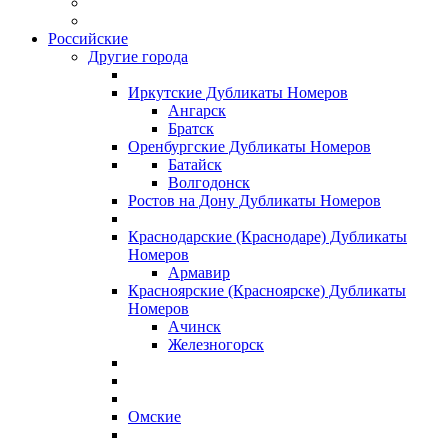
Российские
Другие города
Иркутские Дубликаты Номеров
Ангарск
Братск
Оренбургские Дубликаты Номеров
Батайск
Волгодонск
Ростов на Дону Дубликаты Номеров
Краснодарские (Краснодаре) Дубликаты
Номеров
Армавир
Красноярские (Красноярске) Дубликаты
Номеров
Ачинск
Железногорск
Омские