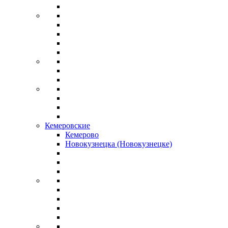
Кемеровские
Кемерово
Новокузнецка (Новокузнецке)