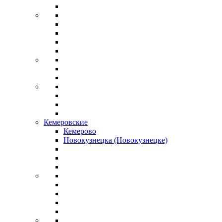
Кемеровские
Кемерово
Новокузнецка (Новокузнецке)