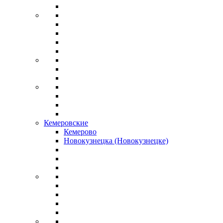
Кемеровские
Кемерово
Новокузнецка (Новокузнецке)