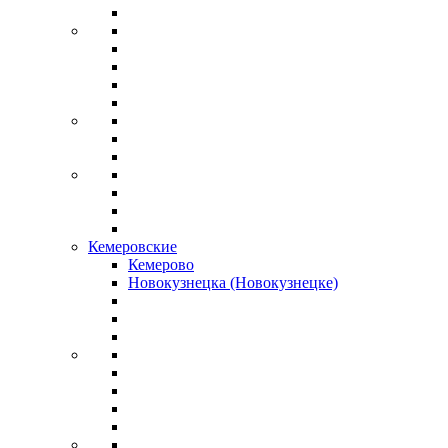
Кемеровские
Кемерово
Новокузнецка (Новокузнецке)