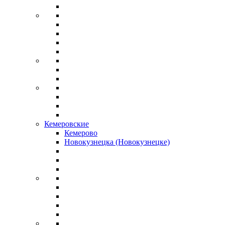
Кемеровские
Кемерово
Новокузнецка (Новокузнецке)