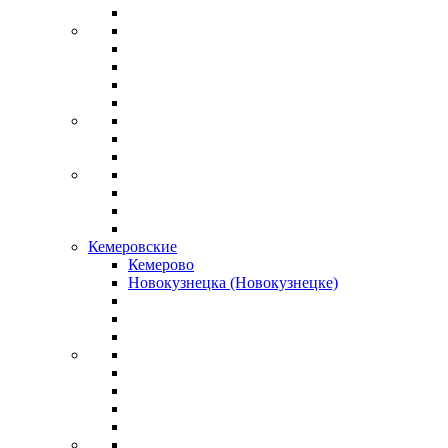
Кемеровские
Кемерово
Новокузнецка (Новокузнецке)