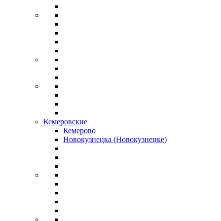
Кемеровские
Кемерово
Новокузнецка (Новокузнецке)