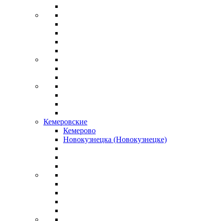
Кемеровские
Кемерово
Новокузнецка (Новокузнецке)