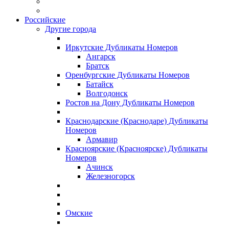
Российские
Другие города
Иркутские Дубликаты Номеров
Ангарск
Братск
Оренбургские Дубликаты Номеров
Батайск
Волгодонск
Ростов на Дону Дубликаты Номеров
Краснодарские (Краснодаре) Дубликаты
Номеров
Армавир
Красноярские (Красноярске) Дубликаты
Номеров
Ачинск
Железногорск
Омские