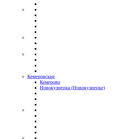
Кемеровские
Кемерово
Новокузнецка (Новокузнецке)